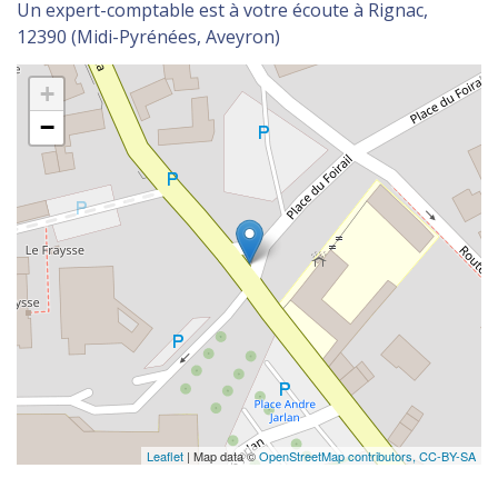
Un expert-comptable est à votre écoute à Rignac,
12390 (Midi-Pyrénées, Aveyron)
+
−
Leaflet
| Map data ©
OpenStreetMap contributors,
CC-BY-SA