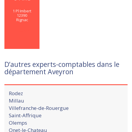
1 Pl Imbert
12390
Rignac
En savoir
plus
D’autres experts-comptables dans le
département Aveyron
Rodez
Millau
Villefranche-de-Rouergue
Saint-Affrique
Olemps
Onet-le-Chateau