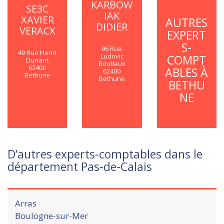
KARBOW
SE3C
IAK
XAVIER
AUTRES
DIDIER
VERACX
EXPERT
S-
96 Rue
49 Rue Henri
Ludovic
COMPT
Dunant
Boutleux
62400
ABLES À
62400
Bethune
Bethune
BETHU
En savoir
NE
En savoir
plus
plus
D’autres experts-comptables dans le
département Pas-de-Calais
Arras
Boulogne-sur-Mer