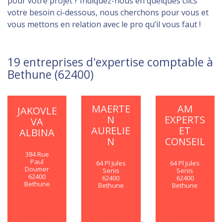
pour votre projet ? Indiquez-nous en quelques clics
votre besoin ci-dessous, nous cherchons pour vous et
vous mettons en relation avec le pro qu’il vous faut !
19 entreprises d'expertise comptable à
Bethune (62400)
MAERTE
AM
JAKOVLE
N
EXPERTS
VA
AURELIE
ET
ALBINA
N
CONSEIL
384 Rue
Paul
64 Pl Jules
64 Pl Jules
Doumer
Senis
Senis
62400
62400
62400
Bethune
Bethune
Bethune
En savoir
En savoir
En savoir
plus
plus
plus