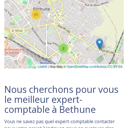
11
2
Leaflet
| Map data ©
OpenStreetMap contributors,
CC-BY-SA
Nous cherchons pour vous
le meilleur expert-
comptable à Bethune
Vous ne savez pas quel expert-comptable contacter