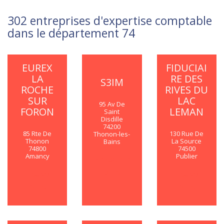
302 entreprises d'expertise comptable
dans le département 74
EUREX
FIDUCIAI
LA
RE DES
S3IM
ROCHE
RIVES DU
SUR
LAC
95 Av De
FORON
LEMAN
Saint
Disdille
74200
85 Rte De
130 Rue De
Thonon-les-
Thonon
La Source
Bains
74800
74500
Amancy
Publier
En savoir
plus
En savoir
En savoir
plus
plus