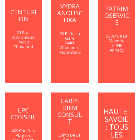
VYDRA
PATRIM
CENTURI
ANOUSC
OSERVIC
ON
HKA
E
21 Rue
35 Pl De La
52 Av De La
Andromede
Gare
Maveria
74650
74400
74940
Chavanod
Chamonix-
Annecy
Mont-Blanc
En savoir
En savoir
En savoir
plus
plus
plus
CARPE
DIEM
LPC
HAUTE-
CONSUL
CONSEIL
SAVOIE
T
: TOUS
409 Che Des
LES
2 Imp De La
Plagnes
Source
74130 Mont-