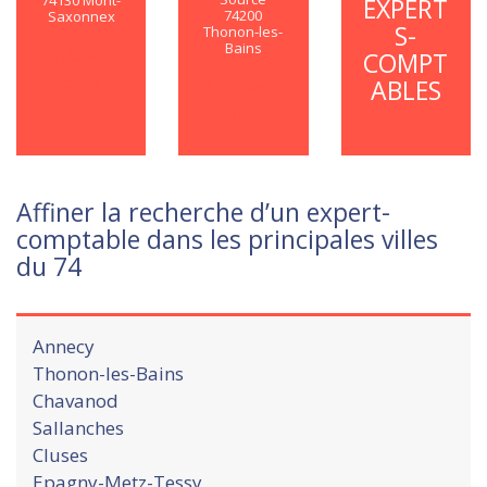
EXPERT
74200
Saxonnex
S-
Thonon-les-
Bains
En savoir
COMPT
plus
ABLES
En savoir
plus
Affiner la recherche d’un expert-
comptable dans les principales villes
du 74
Annecy
Thonon-les-Bains
Chavanod
Sallanches
Cluses
Epagny-Metz-Tessy