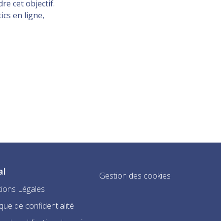
re cet objectif.
ics en ligne,
al
Gestion des cookies
ions Légales
ique de confidentialité