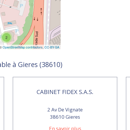
2
 ©
OpenStreetMap contributors,
CC-BY-SA
ble à Gieres (38610)
CABINET FIDEX S.A.S.
2 Av De Vignate
38610 Gieres
En savoir plus