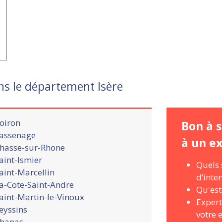
ns le département Isère
oiron
Bon à s
assenage
à un e
hasse-sur-Rhone
aint-Ismier
Quels 
aint-Marcellin
d’inte
a-Cote-Saint-Andre
Qu'est
aint-Martin-le-Vinoux
Expert
eyssins
votre 
hanas