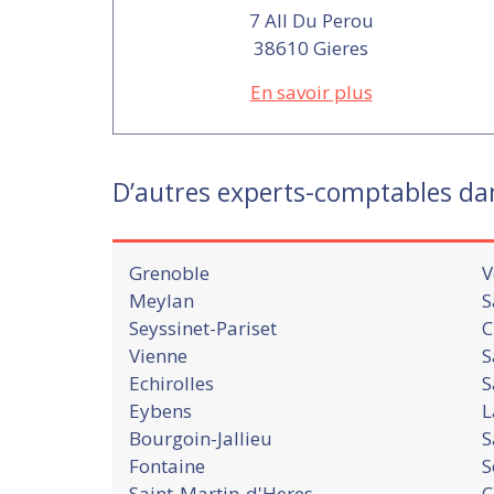
7 All Du Perou
38610 Gieres
En savoir plus
D’autres experts-comptables da
Grenoble
V
Meylan
S
Seyssinet-Pariset
C
Vienne
S
Echirolles
S
Eybens
L
Bourgoin-Jallieu
S
Fontaine
S
Saint-Martin-d'Heres
C