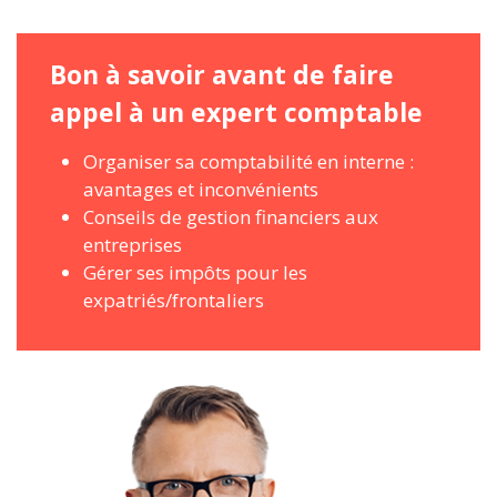
Bon à savoir avant de faire
appel à un expert comptable
Organiser sa comptabilité en interne :
avantages et inconvénients
Conseils de gestion financiers aux
entreprises
Gérer ses impôts pour les
expatriés/frontaliers