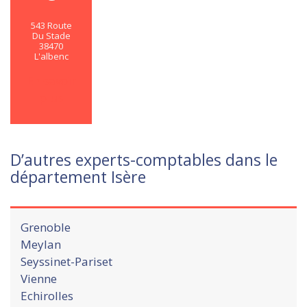
543 Route
Du Stade
38470
L'albenc
En savoir
plus
D’autres experts-comptables dans le
département Isère
Grenoble
Meylan
Seyssinet-Pariset
Vienne
Echirolles