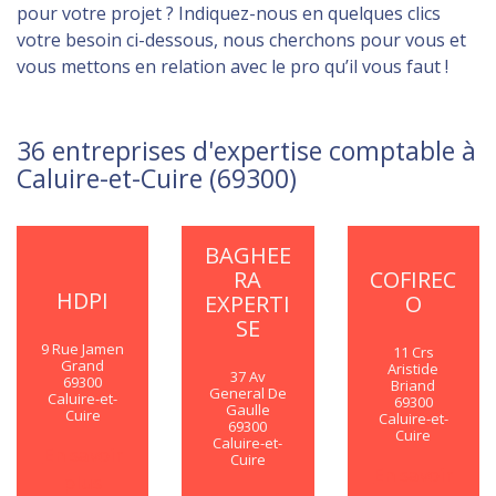
pour votre projet ? Indiquez-nous en quelques clics
votre besoin ci-dessous, nous cherchons pour vous et
vous mettons en relation avec le pro qu’il vous faut !
36 entreprises d'expertise comptable à
Caluire-et-Cuire (69300)
BAGHEE
RA
COFIREC
HDPI
EXPERTI
O
SE
9 Rue Jamen
11 Crs
Grand
Aristide
37 Av
69300
Briand
General De
Caluire-et-
69300
Gaulle
Cuire
Caluire-et-
69300
Cuire
Caluire-et-
En savoir
Cuire
En savoir
plus