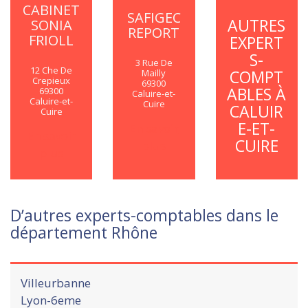
CABINET
SAFIGEC
AUTRES
SONIA
REPORT
FRIOLL
EXPERT
S-
3 Rue De
12 Che De
COMPT
Mailly
Crepieux
69300
ABLES À
69300
Caluire-et-
Caluire-et-
Cuire
CALUIR
Cuire
E-ET-
En savoir
En savoir
CUIRE
plus
plus
D’autres experts-comptables dans le
département Rhône
Villeurbanne
Lyon-6eme