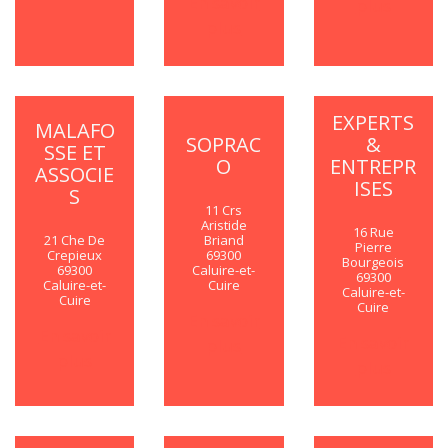
En savoir
plus
plus
EXPERTS
MALAFO
SOPRAC
&
SSE ET
O
ENTREPR
ASSOCIE
ISES
S
11 Crs
Aristide
16 Rue
21 Che De
Briand
Pierre
Crepieux
69300
Bourgeois
69300
Caluire-et-
69300
Caluire-et-
Cuire
Caluire-et-
Cuire
Cuire
En savoir
En savoir
En savoir
plus
plus
plus