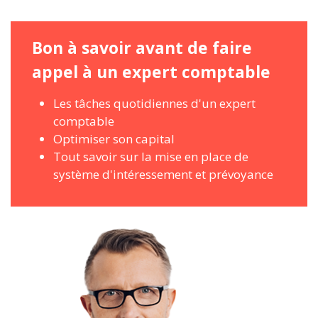
Bon à savoir avant de faire
appel à un expert comptable
Les tâches quotidiennes d'un expert
comptable
Optimiser son capital
Tout savoir sur la mise en place de
système d'intéressement et prévoyance