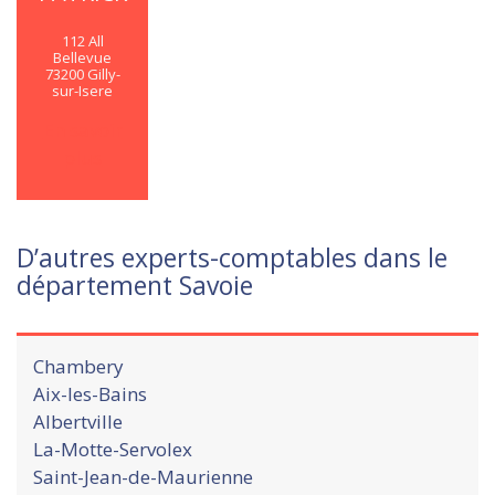
112 All
Bellevue
73200 Gilly-
sur-Isere
En savoir
plus
D’autres experts-comptables dans le
département Savoie
Chambery
Aix-les-Bains
Albertville
La-Motte-Servolex
Saint-Jean-de-Maurienne