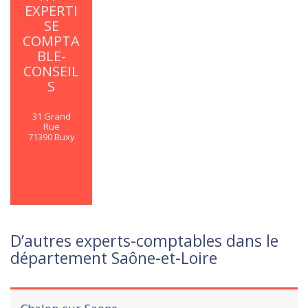
EXPERTI
SE
COMPTA
BLE-
CONSEIL
S
31 Grand
Rue
71390 Buxy
En savoir
plus
D’autres experts-comptables dans le
département Saône-et-Loire