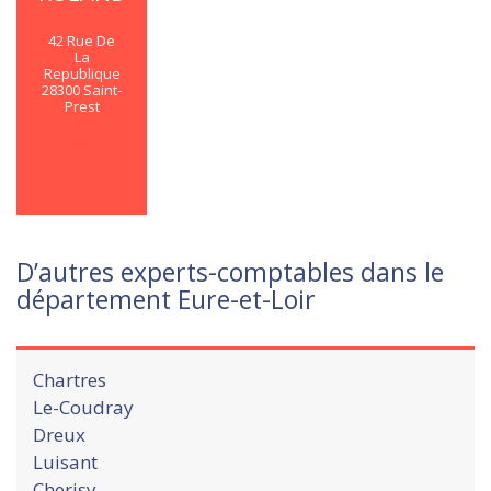
42 Rue De
La
Republique
28300 Saint-
Prest
En savoir
plus
D’autres experts-comptables dans le
département Eure-et-Loir
Chartres
Le-Coudray
Dreux
Luisant
Cherisy