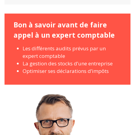
Bon à savoir avant de faire
appel à un expert comptable
Les différents audits prévus par un
expert comptable
La gestion des stocks d’une entreprise
Optimiser ses déclarations d’impôts