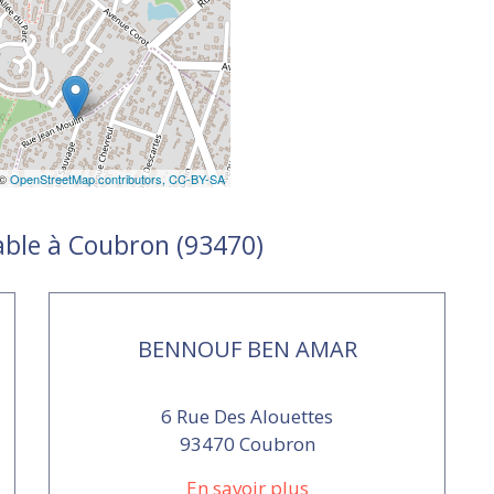
 ©
OpenStreetMap contributors,
CC-BY-SA
able à Coubron (93470)
BENNOUF BEN AMAR
6 Rue Des Alouettes
93470 Coubron
En savoir plus