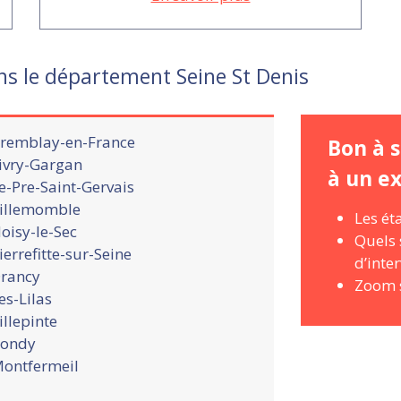
s le département Seine St Denis
remblay-en-France
Bon à s
ivry-Gargan
à un e
e-Pre-Saint-Gervais
illemomble
Les ét
oisy-le-Sec
Quels 
ierrefitte-sur-Seine
d’inte
rancy
Zoom 
es-Lilas
illepinte
ondy
ontfermeil