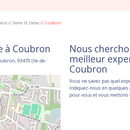
ance
//
Seine St Denis
//
Coubron
e à Coubron
Nous cherchon
meilleur expe
ubron, 93470 (Ile-de-
Coubron
Vous ne savez pas quel expe
Indiquez-nous en quelques c
pour vous et vous mettons en