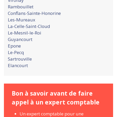
Viroflay
Rambouillet
Conflans-Sainte-Honorine
Les-Mureaux
La-Celle-Saint-Cloud
Le-Mesnil-le-Roi
Guyancourt
Epone
Le-Pecq
Sartrouville
Elancourt
Bon à savoir avant de faire
appel à un expert comptable
Un expert comptable pour une