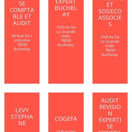
EXPERT
SE
ET
BUCHEL
COMPTA
SOGECO
AY
BLE ET
ASSOCIE
AUDIT
S
1500 Av De
La Grande
60 Rue De L
Halle
1500 Av De
Industrie
78200
La Grande
78200
Buchelay
Halle
Buchelay
78200
En savoir
Buchelay
En savoir
plus
En savoir
plus
plus
AUDIT
REVISIO
LEVY
N
STEPHA
COGEFA
EXPERTI
NE
SE
13 Rue Des