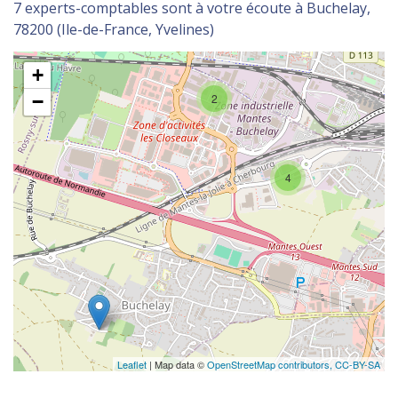
7 experts-comptables sont à votre écoute à Buchelay,
78200 (Ile-de-France, Yvelines)
+
−
2
4
Leaflet
| Map data ©
OpenStreetMap contributors,
CC-BY-SA