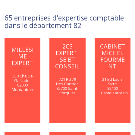
65 entreprises d'expertise comptable
dans le département 82
2CS
CABINET
MILLESI
EXPERTI
MICHEL
ME
SE ET
FOURME
EXPERT
CONSEIL
NT
350 Che De
721 Rd 79
21 Bd Louis
Gailladet
Des Barthes
Sicre
82000
82700 Saint-
82100
Montauban
Porquier
Castelsarrasin
En savoir
En savoir
En savoir
plus
plus
plus