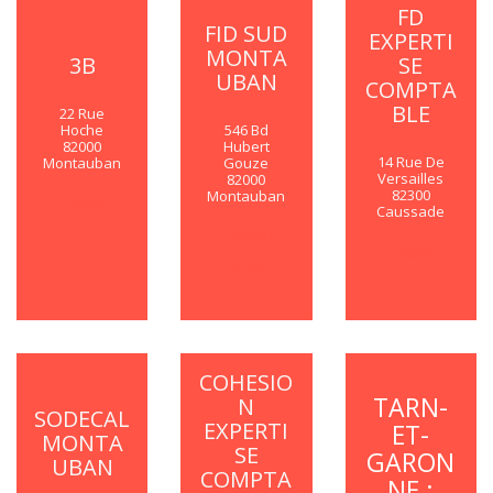
FD
FID SUD
EXPERTI
MONTA
3B
SE
UBAN
COMPTA
BLE
22 Rue
546 Bd
Hoche
Hubert
82000
14 Rue De
Gouze
Montauban
Versailles
82000
82300
Montauban
En savoir
Caussade
plus
En savoir
En savoir
plus
plus
COHESIO
TARN-
N
SODECAL
EXPERTI
ET-
MONTA
SE
GARON
UBAN
COMPTA
NE :