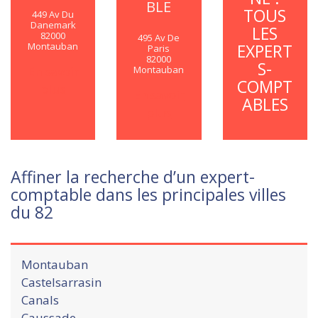
BLE
TOUS
449 Av Du
Danemark
LES
82000
495 Av De
Montauban
EXPERT
Paris
82000
S-
En savoir
Montauban
COMPT
plus
En savoir
ABLES
plus
Affiner la recherche d’un expert-
comptable dans les principales villes
du 82
Montauban
Castelsarrasin
Canals
Caussade