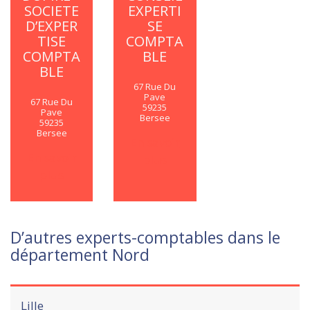
SOCIETE
EXPERTI
D’EXPER
SE
TISE
COMPTA
COMPTA
BLE
BLE
67 Rue Du
Pave
67 Rue Du
59235
Pave
Bersee
59235
Bersee
En savoir
En savoir
plus
plus
D’autres experts-comptables dans le
département Nord
Lille