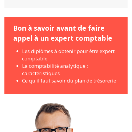
Bon à savoir avant de faire
appel à un expert comptable
Les diplômes à obtenir pour être expert
comptable
La comptabilité analytique :
caractéristiques
Ce qu'il faut savoir du plan de trésorerie