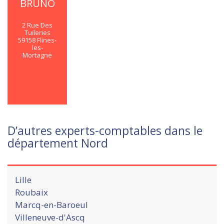
BRUNO
2 Rue Des
Tuileries
59158 Flines-
les-
Mortagne
En savoir
plus
D’autres experts-comptables dans le
département Nord
Lille
Roubaix
Marcq-en-Baroeul
Villeneuve-d'Ascq