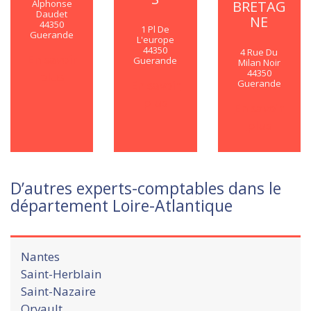
BRETAG
Alphonse
Daudet
NE
44350
1 Pl De
Guerande
L'europe
44350
4 Rue Du
En savoir
Guerande
Milan Noir
44350
plus
En savoir
Guerande
plus
En savoir
plus
D’autres experts-comptables dans le
département Loire-Atlantique
Nantes
Saint-Herblain
Saint-Nazaire
Orvault