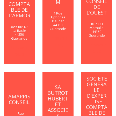
CONSEIL
M
COMPTA
DE
BLE DE
L’OUEST
1 Rue
L’ARMOR
Alphonse
Daudet
10 Pl Du
44350
3655 Rte De
Marhalle
Guerande
La Baule
44350
44350
Guerande
En savoir
Guerande
plus
En savoir
En savoir
plus
plus
SOCIETE
GENERA
SA
LE
BUTROT
D’EXPER
AMARRIS
HUBERT
TISE
CONSEIL
ET
COMPTA
ASSOCIE
BLE DE
1 Rue
S