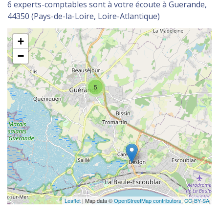
6 experts-comptables sont à votre écoute à Guerande,
44350 (Pays-de-la-Loire, Loire-Atlantique)
+
−
5
Leaflet
| Map data ©
OpenStreetMap contributors,
CC-BY-SA