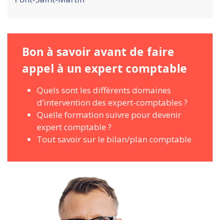
Bon à savoir avant de faire
appel à un expert comptable
Quels sont les différents domaines
d’intervention des expert-comptables ?
Quelle formation suivre pour devenir
expert comptable ?
Tout savoir sur le bilan/plan comptable