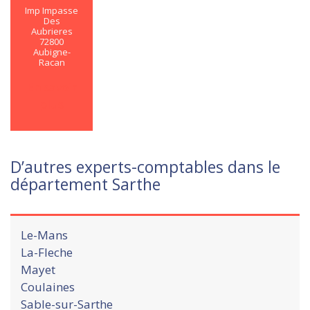
Imp Impasse
Des
Aubrieres
72800
Aubigne-
Racan
En savoir
plus
D’autres experts-comptables dans le
département Sarthe
Le-Mans
La-Fleche
Mayet
Coulaines
Sable-sur-Sarthe