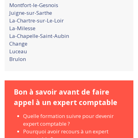
Montfort-le-Gesnois
Juigne-sur-Sarthe
La-Chartre-sur-Le-Loir
La-Milesse
La-Chapelle-Saint-Aubin
Change
Luceau
Brulon
Bon à savoir avant de faire
appel à un expert comptable
Quelle formation suivre pour devenir
expert comptable ?
Pourquoi avoir recours à un expert