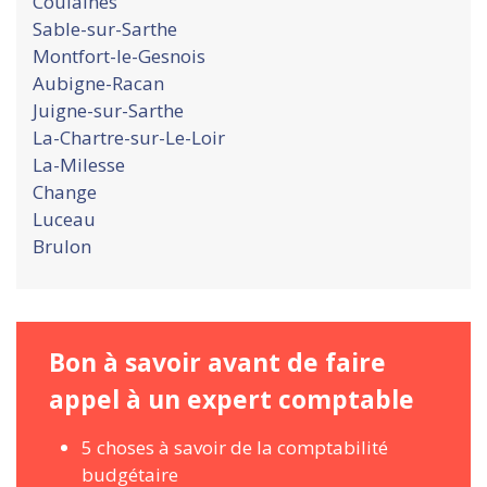
Coulaines
Sable-sur-Sarthe
Montfort-le-Gesnois
Aubigne-Racan
Juigne-sur-Sarthe
La-Chartre-sur-Le-Loir
La-Milesse
Change
Luceau
Brulon
Bon à savoir avant de faire
appel à un expert comptable
5 choses à savoir de la comptabilité
budgétaire