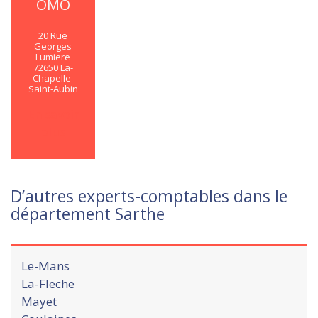
OMO
20 Rue
Georges
Lumiere
72650 La-
Chapelle-
Saint-Aubin
En savoir
plus
D’autres experts-comptables dans le
département Sarthe
Le-Mans
La-Fleche
Mayet