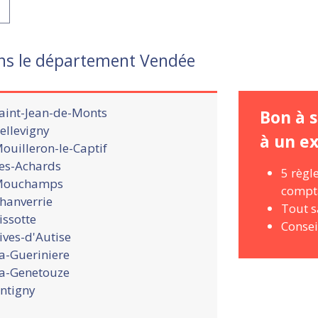
ns le département Vendée
aint-Jean-de-Monts
Bon à s
ellevigny
à un e
ouilleron-le-Captif
es-Achards
5 règl
ouchamps
compta
hanverrie
Tout s
issotte
Consei
ives-d'Autise
a-Gueriniere
a-Genetouze
ntigny