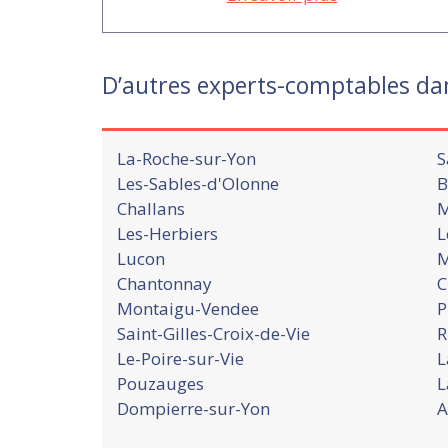
D’autres experts-comptables da
La-Roche-sur-Yon
S
Les-Sables-d'Olonne
B
Challans
M
Les-Herbiers
L
Lucon
M
Chantonnay
C
Montaigu-Vendee
P
Saint-Gilles-Croix-de-Vie
R
Le-Poire-sur-Vie
L
Pouzauges
L
Dompierre-sur-Yon
A