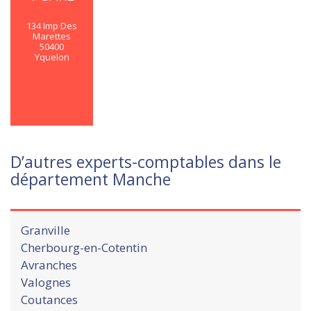
134 Imp Des
Marettes
50400
Yquelon
En savoir
plus
D’autres experts-comptables dans le
département Manche
Granville
Cherbourg-en-Cotentin
Avranches
Valognes
Coutances