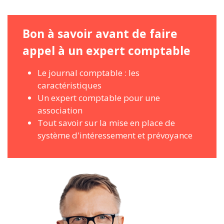
Bon à savoir avant de faire
appel à un expert comptable
Le journal comptable : les
caractéristiques
Un expert comptable pour une
association
Tout savoir sur la mise en place de
système d'intéressement et prévoyance